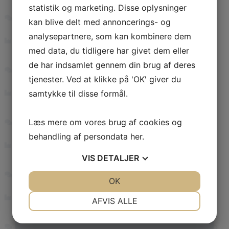
statistik og marketing. Disse oplysninger
kan blive delt med annoncerings- og
analysepartnere, som kan kombinere dem
med data, du tidligere har givet dem eller
de har indsamlet gennem din brug af deres
Ekspreslevering
tjenester. Ved at klikke på 'OK' giver du
Vi kan normalt levere hurtigere end de
samtykke til disse formål.
standard-tider der står i Macaos Enterprise.
Skal du have ekspreslevering så tag venligst
Læs mere om vores brug af cookies og
kontakt med os
. Vi kan levere ned på ned til
behandling af persondata
her
.
24 timer for 2 lags og 48 timer for
multilayerprint. Det afhænger lidt af
VIS
DETALJER
kompleksitet af printet og fabrikkens
belastning lige på det tidspunkt. Vi kan også
JA
NEJ
OK
JA
NEJ
levere fra Europa hvor der kun er 1 dags
NØDVENDIGE
PRÆFERENCER
forsendelsestid – i modsætning til de 2-3 dage
AFVIS ALLE
fra Asien.
JA
NEJ
JA
NEJ