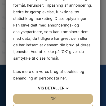
formål, herunder: Tilpasning af annoncering,
bedre brugeroplevelse, funktionalitet,
Vision
statistik og marketing. Disse oplysninger
Vi vil være den foretrukne
kan blive delt med annoncerings- og
printkortleverandør på det danske marked.
analysepartnere, som kan kombinere dem
med data, du tidligere har givet dem eller
de har indsamlet gennem din brug af deres
tjenester. Ved at klikke på 'OK' giver du
samtykke til disse formål.
Læs mere om vores brug af cookies og
behandling af persondata
her
.
Kontakt os
VIS
DETALJER
JA
NEJ
OK
JA
NEJ
Gammel Tjærebyvej 100
NØDVENDIGE
PRÆFERENCER